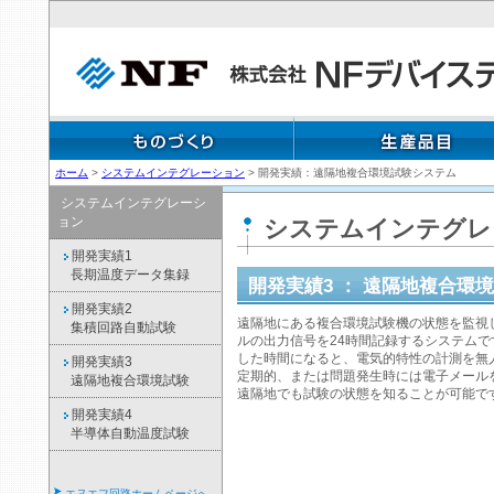
ホーム
>
システムインテグレーション
> 開発実績：遠隔地複合環境試験システム
システムインテグレーシ
ョン
システムインテグレ
開発実績1
長期温度データ集録
開発実績3 ： 遠隔地複合環
開発実績2
遠隔地にある複合環境試験機の状態を監視
集積回路自動試験
ルの出力信号を24時間記録するシステム
した時間になると、電気的特性の計測を無
開発実績3
定期的、または問題発生時には電子メール
遠隔地複合環境試験
遠隔地でも試験の状態を知ることが可能で
開発実績4
半導体自動温度試験
エヌエフ回路ホームページへ